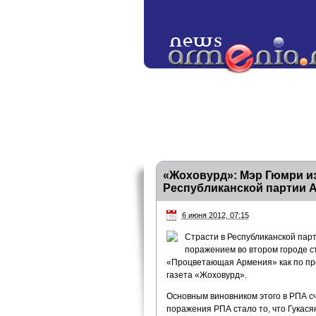
«Жоховурд»: Мэр Гюмри из
Республиканской партии 
6 июня 2012, 07:15
Страсти в Республиканской парт
поражением во втором городе с
«Процветающая Армения» как по про
газета «Жоховурд».
Основным виновником этого в РПА с
поражения РПА стало то, что Гукася