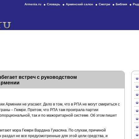
Armenia.ru
Словарь
Армянский салон
Смотри
Библия
Рад
бегает встреч с руководством
Армении
ии Армении не угасают. Дело в том, что в РПА не могут смириться с
траны – Гюмри. Притом, что РПА там проиграла партии
порциональной, так и по мажоритарной системе. Об этом пишет
читают мэра Гюмри Вардана Гукасяна. По слухам, причиной
н раздал не все предусмотренные для этой цели средства, и