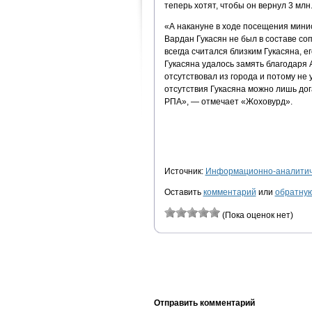
теперь хотят, чтобы он вернул 3 млн
«А накануне в ходе посещения мин
Вардан Гукасян не был в составе с
всегда считался близким Гукасяна, е
Гукасяна удалось замять благодаря 
отсутствовал из города и потому не
отсутствия Гукасяна можно лишь дог
РПА», — отмечает «Жоховурд».
Источник:
Информационно-аналитиче
Оставить
комментарий
или
обратную
(Пока оценок нет)
Отправить комментарий