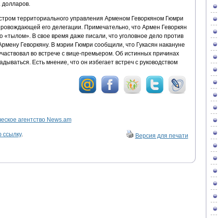
. долларов.
истром территориального управления Арменом Геворкяном Гюмри
опровождающей его делегации. Примечательно, что Армен Геворкян
го «тылом». В свое время даже писали, что уголовное дело против
Армену Геворкяну. В мэрии Гюмри сообщили, что Гукасян накануне
 участвовал во встрече с вице-премьером. Об истинных причинах
адываться. Есть мнение, что он избегает встреч с руководством
ское агентство News.am
 ссылку
.
Версия для печати