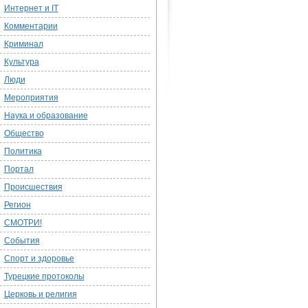
Интернет и IT
Комментарии
Криминал
Культура
Люди
Мероприятия
Наука и образование
Общество
Политика
Портал
Происшествия
Регион
СМОТРИ!
События
Спорт и здоровье
Турецкие протоколы
Церковь и религия