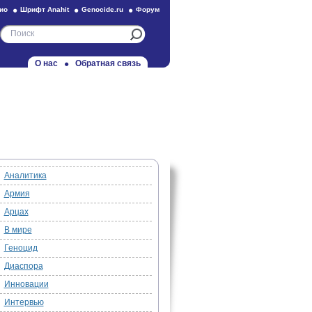
ио
Шрифт Anahit
Genocide.ru
Форум
О нас
Обратная связь
Аналитика
Армия
Арцах
В мире
Геноцид
Диаспора
Инновации
Интервью