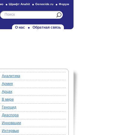
ио
Шрифт Anahit
Genocide.ru
Форум
О нас
Обратная связь
Аналитика
Армия
Арцах
В мире
Геноцид
Диаспора
Инновации
Интервью