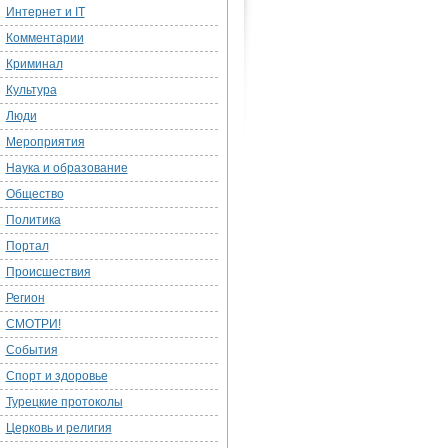
Интернет и IT
Комментарии
Криминал
Культура
Люди
Мероприятия
Наука и образование
Общество
Политика
Портал
Происшествия
Регион
СМОТРИ!
События
Спорт и здоровье
Турецкие протоколы
Церковь и религия