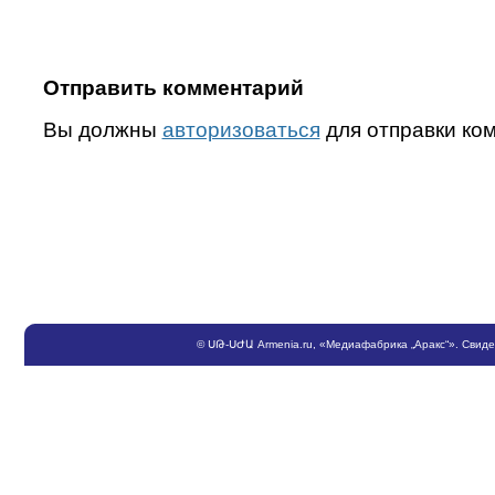
Отправить комментарий
Вы должны
авторизоваться
для отправки ко
©
ՍԹ
-
ՍԺԱ
Armenia.ru
, «Медиафабрика „Аракс“». Свид