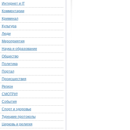
Интернет и IT
Комментарии
Криминал
Культура
Люди
Мероприятия
Наука и образование
Общество
Политика
Портал
Происшествия
Регион
СМОТРИ!
События
Спорт и здоровье
Турецкие протоколы
Церковь и религия