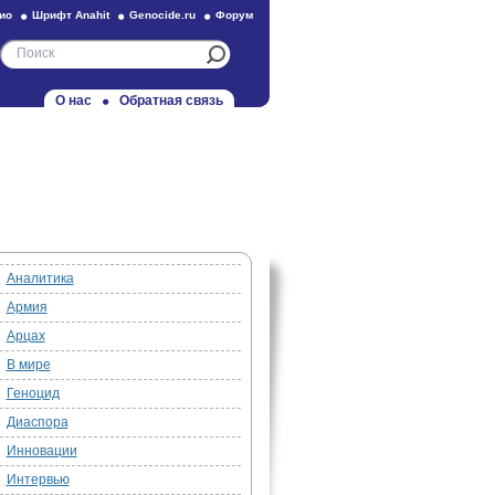
ио
Шрифт Anahit
Genocide.ru
Форум
О нас
Обратная связь
Аналитика
Армия
Арцах
В мире
Геноцид
Диаспора
Инновации
Интервью