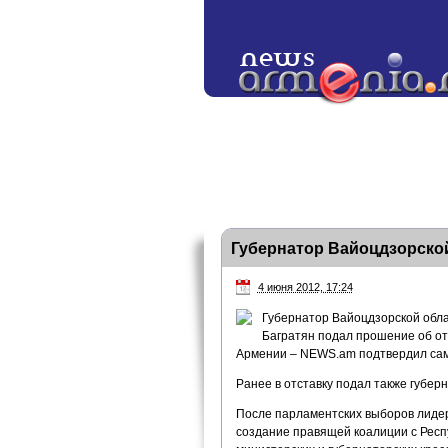
Губернатор Вайоцдзорской
4 июня 2012, 17:24
Губернатор Вайоцдзорской обл
Багратян подал прошение об от
Армении – NEWS.am подтвердил сам 
Ранее в отставку подал также губер
После парламентских выборов лидер
создание правящей коалиции с Респу