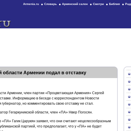
Armenia.ru
Словарь
Армянский салон
Смотри
Библия
Рад
 области Армении подал в отставку
асти Армении, член партии «Процветающая Армения» Сергей
ставке. Информацию в беседе с корреспондентом Новости
губернатор, но комментировать свою отставку не стал.
натор Гегаркуникской области, член «ПА» Нвер Погосян.
 «ПА» Гагик Царукян заявил, что они считают нецелесообразным
бликанской партией, что предполагает, что у «ПА» не будет