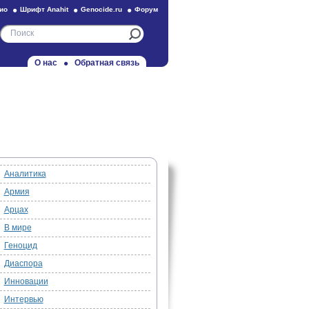
ио
Шрифт Anahit
Genocide.ru
Форум
О нас
Обратная связь
Аналитика
Армия
Арцах
В мире
Геноцид
Диаспора
Инновации
Интервью