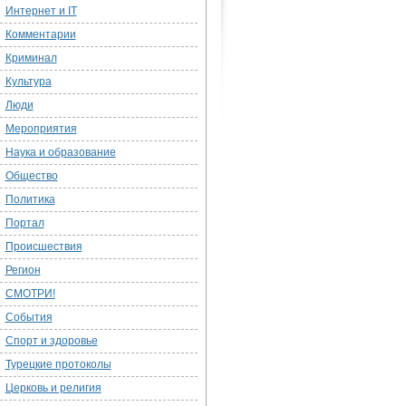
Интернет и IT
Комментарии
Криминал
Культура
Люди
Мероприятия
Наука и образование
Общество
Политика
Портал
Происшествия
Регион
СМОТРИ!
События
Спорт и здоровье
Турецкие протоколы
Церковь и религия