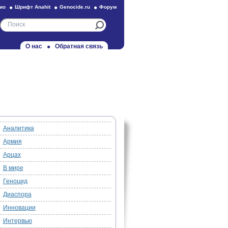
ио
Шрифт Anahit
Genocide.ru
Форум
О нас
Обратная связь
Аналитика
Армия
Арцах
В мире
Геноцид
Диаспора
Инновации
Интервью