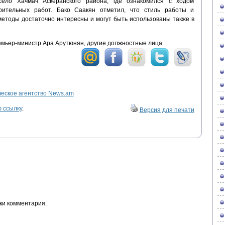
ело Хачмач Аскеранского района, где ознакомился с ходом
оительных работ. Бако Саакян отметил, что стиль работы и
етоды достаточно интересны и могут быть использованы также в
емьер-министр Ара Арутюнян, другие должностные лица.
ское агентство News.am
 ссылку
.
Версия для печати
ки комментария.