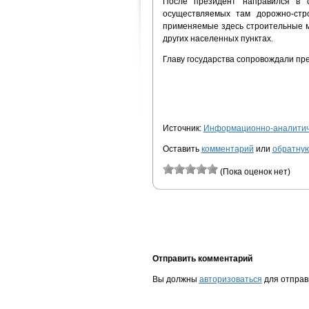
После президент направился в с
осуществляемых там дорожно-стр
применяемые здесь строительные м
других населенных пунктах.
Главу государства сопровождали пр
Источник:
Информационно-аналитиче
Оставить
комментарий
или
обратную
(Пока оценок нет)
Отправить комментарий
Вы должны
авторизоваться
для отправ