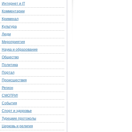
Интернет и IT
Комментарии
Криминал
Культура
Люди
Мероприятия
Наука и образование
Общество
Политика
Портал
Происшествия
Регион
СМОТРИ!
События
Спорт и здоровье
Турецкие протоколы
Церковь и религия