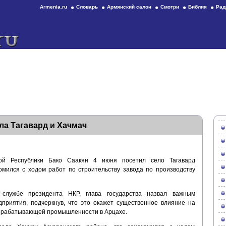
Armenia.ru
Словарь
Армянский салон
Смотри
Библия
Рад
ла Тагавард и Хачмач
кой Республики Бако Саакян 4 июня посетил село Тагавард
омился с ходом работ по строительству завода по производству
службе президента НКР, глава государства назвал важным
едприятия, подчеркнув, что это окажет существенное влияние на
ерерабатывающей промышленности в Арцахе.