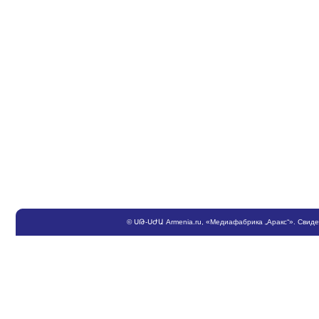
©
ՍԹ
-
ՍԺԱ
Armenia.ru
, «Медиафабрика „Аракс“». Свид