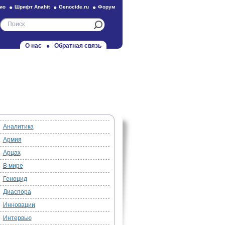
ио
Шрифт Anahit
Genocide.ru
Форум
О нас
Обратная связь
Аналитика
Армия
Арцах
В мире
Геноцид
Диаспора
Инновации
Интервью