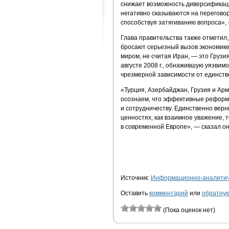
снижает возможность диверсификаци
негативно сказываются на перегово
способствуя затягиванию вопроса», 
Глава правительства также отметил
бросают серьезный вызов экономик
миром, не считая Иран, — это Грузи
августе 2008 г., обнажившую уязвим
чрезмерной зависимости от единств
«Турция, Азербайджан, Грузия и Ар
осознаем, что эффективные реформы
и сотрудничеству. Единственно верн
ценностях, как взаимное уважение, 
в современной Европе», — сказал он
Источник:
Информационно-аналитиче
Оставить
комментарий
или
обратную
(Пока оценок нет)