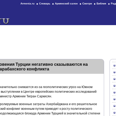
Armenia.ru
Словарь
Армянский салон
Смотри
Библия
Рад
овения Турции негативно сказываются на
арабахского конфликта
ачительно снижается из-за геополитических угроз на Южном
м выступлении в Центре европейских политических исследований
министр Армении Тигран Саркисян.
нтролируемые военные затраты Азербайджана и его решительное
кий конфликт военным путем приводят к росту политического
продолжающаяся блокада Армении Турцией в значительной степени