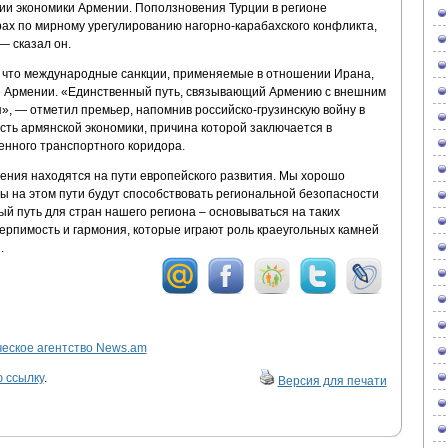
и экономики Армении. Поползновения Турции в регионе
рах по мирному урегулированию нагорно-карабахского конфликта,
— сказал он.
, что международные санкции, применяемые в отношении Ирана,
е Армении. «Единственный путь, связывающий Армению с внешним
я», — отметил премьер, напомнив российско-грузинскую войну в
ость армянской экономики, причина которой заключается в
енного транспортного коридора.
мения находятся на пути европейского развития. Мы хорошо
 на этом пути будут способствовать региональной безопасности
ый путь для стран нашего региона – основываться на таких
терпимость и гармония, которые играют роль краеугольных камней
.
ское агентство News.am
 ссылку
.
Версия для печати