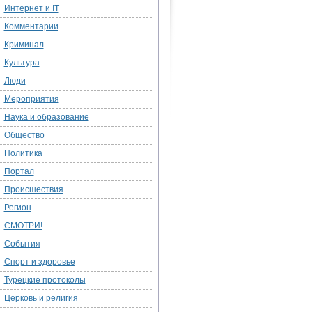
Интернет и IT
Комментарии
Криминал
Культура
Люди
Мероприятия
Наука и образование
Общество
Политика
Портал
Происшествия
Регион
СМОТРИ!
События
Спорт и здоровье
Турецкие протоколы
Церковь и религия