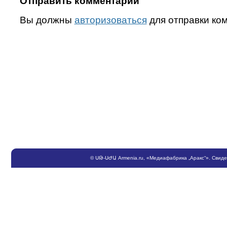
Отправить комментарий
Вы должны
авторизоваться
для отправки ко
©
ՍԹ
-
ՍԺԱ
Armenia.ru
, «Медиафабрика „Аракс“». Свид