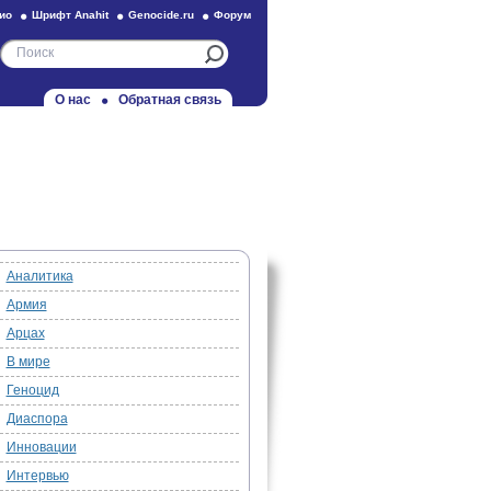
ио
Шрифт Anahit
Genocide.ru
Форум
О нас
Обратная связь
Аналитика
Армия
Арцах
В мире
Геноцид
Диаспора
Инновации
Интервью