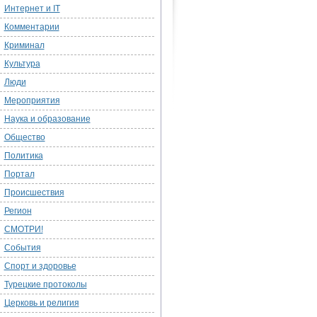
Интернет и IT
Комментарии
Криминал
Культура
Люди
Мероприятия
Наука и образование
Общество
Политика
Портал
Происшествия
Регион
СМОТРИ!
События
Спорт и здоровье
Турецкие протоколы
Церковь и религия