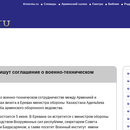
Armenia.ru
Словарь
Армянский салон
Смотри
Библия
Рад
ишут соглашение о военно-техническом
о военно-техническом сотрудничестве между Арменией и
ках визита в Ереван министра обороны Казахстана Адильбека
ба армянского оборонного ведомства.
стоится 5 июня. В Ереване он встретится с министром обороны
дством Вооруженных сил республики, секретарем Совета
 Багдасаряном, а также посетит Военный институт имени