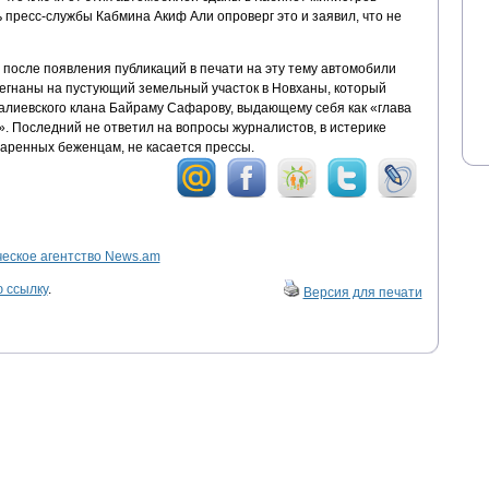
пресс-службы Кабмина Акиф Али опроверг это и заявил, что не
 после появления публикаций в печати на эту тему автомобили
регнаны на пустующий земельный участок в Новханы, который
алиевского клана Байраму Сафарову, выдающему себя как «глава
 Последний не ответил на вопросы журналистов, в истерике
даренных беженцам, не касается прессы.
ское агентство News.am
 ссылку
.
Версия для печати