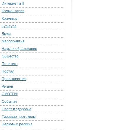
Интернет и IT
Комментарии
Криминал
Культура
Люди
Мероприятия
Наука и образование
Общество
Политика
Портал
Происшествия
Регион
СМОТРИ!
События
Спорт и здоровье
Турецкие протоколы
Церковь и религия