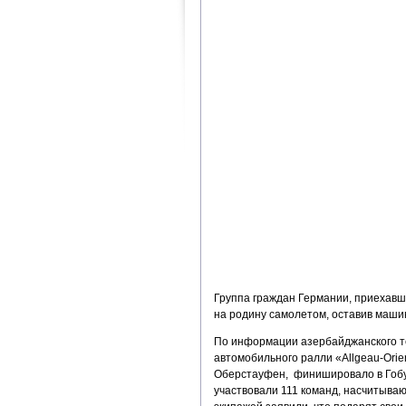
Группа граждан Германии, приехавша
на родину самолетом, оставив машин
По информации азербайджанского те
автомобильного ралли «Allgeau-Orie
Оберстауфен, финишировало в Гобус
участвовали 111 команд, насчитываю