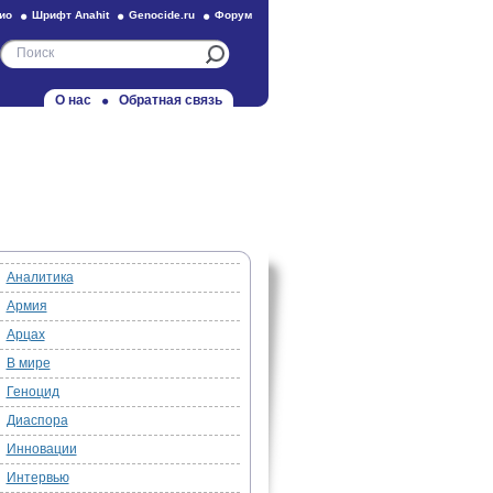
ио
Шрифт Anahit
Genocide.ru
Форум
О нас
Обратная связь
Аналитика
Армия
Арцах
В мире
Геноцид
Диаспора
Инновации
Интервью