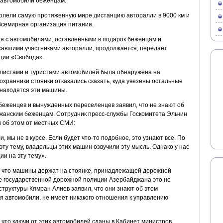
и автомобили беженцам.
долели самую протяженную мире дистанцию авторалли в 9000 км и
Всемирная организация питания.
я с автомобилями, оставленными в подарок беженцам и
авшими участниками авторалли, продолжается, передает
ции «Свобода».
листами и туристами автомобилей была обнаружена на
 охранники стоянки отказались сказать, куда увезены остальные
 находятся эти машины.
беженцев и вынужденных переселенцев заявил, что не знают об
жанским беженцам. Сотрудник пресс-службы Госкомитета Эльчин
и об этом от местных СМИ:
, мы не в курсе. Если будет что-то подобное, это узнают все. По
у тему, владельцы этих машин озвучили эту мысль. Однако у нас
и на эту тему».
 что машины держат на стоянке, принадлежащей дорожной
е государственной дорожной полиции Азербайджана это не
труктуры Кямран Алиев заявил, что они знают об этом
ся автомобили, не имеет никакого отношения к управлению
что ключи от этих автомобилей сданы в Кабинет министров