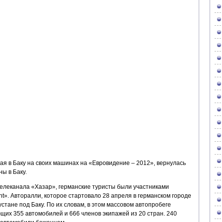
я в Баку на своих машинах на «Евровидение – 2012», вернулась
ы в Баку.
леканала «Хазар», германские туристы были участниками
nt». Авторалли, которое стартовало 28 апреля в германском городе
тане под Баку. По их словам, в этом массовом автопробеге
щих 355 автомобилей и 666 членов экипажей из 20 стран. 240