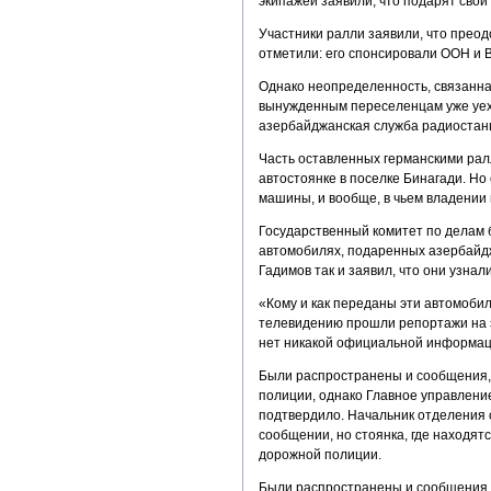
экипажей заявили, что подарят сво
Участники ралли заявили, что прео
отметили: его спонсировали ООН и 
Однако неопределенность, связанна
вынужденным переселенцам уже уех
азербайджанская служба радиостан
Часть оставленных германскими рал
автостоянке в поселке Бинагади. Но
машины, и вообще, в чьем владении
Государственный комитет по делам 
автомобилях, подаренных азербайд
Гадимов так и заявил, что они узнал
«Кому и как переданы эти автомобили
телевидению прошли репортажи на эт
нет никакой официальной информаци
Были распространены и сообщения,
полиции, однако Главное управлени
подтвердило. Начальник отделения с
сообщении, но стоянка, где находят
дорожной полиции.
Были распространены и сообщения, 