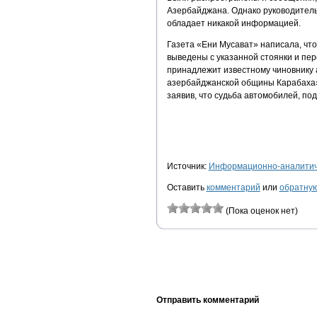
Азербайджана. Однако руководитель 
обладает никакой информацией.
Газета «Ени Мусават» написала, что
выведены с указанной стоянки и пе
принадлежит известному чиновнику 
азербайджанской общины Карабаха».
заявив, что судьба автомобилей, по
Источник:
Информационно-аналитиче
Оставить
комментарий
или
обратную
(Пока оценок нет)
Отправить комментарий