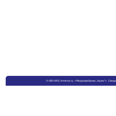
©
ՍԹ
-
ՍԺԱ
Armenia.ru
, «Медиафабрика „Аракс“». Свид