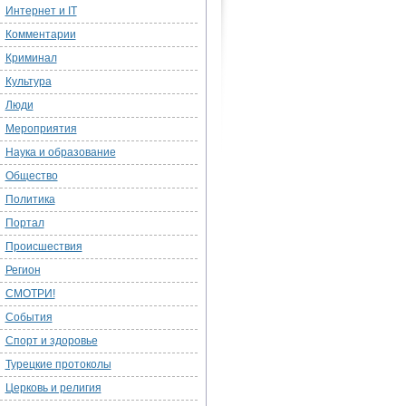
Интернет и IT
Комментарии
Криминал
Культура
Люди
Мероприятия
Наука и образование
Общество
Политика
Портал
Происшествия
Регион
СМОТРИ!
События
Спорт и здоровье
Турецкие протоколы
Церковь и религия