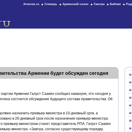
Armenia.ru
Словарь
Армянский салон
Смотри
Библия
Рад
вительства Армении будет обсужден сегодня
 партии Армении Галуст Саакян сообщил накануне, что сегодня у
сяна состоится обсуждение будущего состава правительства. Об
должен назначить премьер-министра в 10-дневный срок, а
овано в 20-дневный срок после назначения премьер-министра.
что премьер-министром станет представитель РПА. Галуст Саакян
ремьер-министра. «Завтра, согласно существующему порядку,