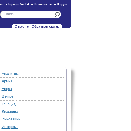
ио
Шрифт Anahit
Genocide.ru
Форум
О нас
Обратная связь
Аналитика
Армия
Арцах
В мире
Геноцид
Диаспора
Инновации
Интервью