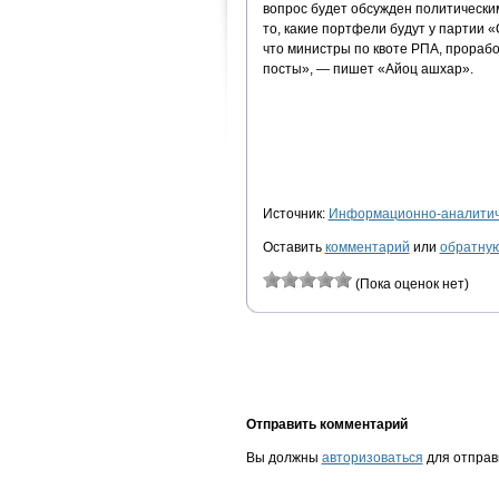
вопрос будет обсужден политически
то, какие портфели будут у партии «
что министры по квоте РПА, прораб
посты», — пишет «Айоц ашхар».
Источник:
Информационно-аналитиче
Оставить
комментарий
или
обратную
(Пока оценок нет)
Отправить комментарий
Вы должны
авторизоваться
для отправ