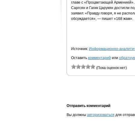
главе с «Процветающей Арменией». 
Саргсян и Гагик Царукян достигли п
заявил: «Правду говоря, я не распо
обсуждается», — пишет «168 жам».
Источник:
Информационно-аналитиче
Оставить
комментарий
или
обратную
(Пока оценок нет)
Отправить комментарий
Вы должны
авторизоваться
для отправ