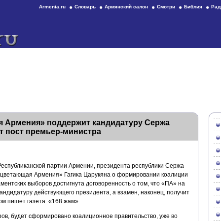
Armenia.ru
Словарь
Армянский салон
Смотри
Библия
Рад
я Армения» поддержит кандидатуру Сержа
ит пост премьер-министра
Республиканской партии Армении, президента республики Сержа
оцветающая Армения» Гагика Царукяна о формировании коалиции
ментских выборов достигнута договоренность о том, что «ПА» на
андидатуру действующего президента, а взамен, наконец, получит
ом пишет газета «168 жам».
ров, будет сформировано коалиционное правительство, уже во