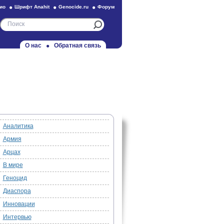
ио
Шрифт Anahit
Genocide.ru
Форум
О нас
Обратная связь
Аналитика
Армия
Арцах
В мире
Геноцид
Диаспора
Инновации
Интервью