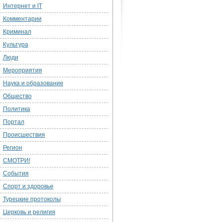
Интернет и IT
Комментарии
Криминал
Культура
Люди
Мероприятия
Наука и образование
Общество
Политика
Портал
Происшествия
Регион
СМОТРИ!
События
Спорт и здоровье
Турецкие протоколы
Церковь и религия