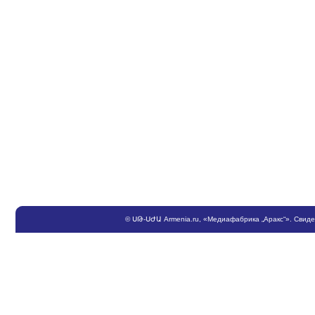
©
ՍԹ
-
ՍԺԱ
Armenia.ru
, «Медиафабрика „Аракс“». Свид