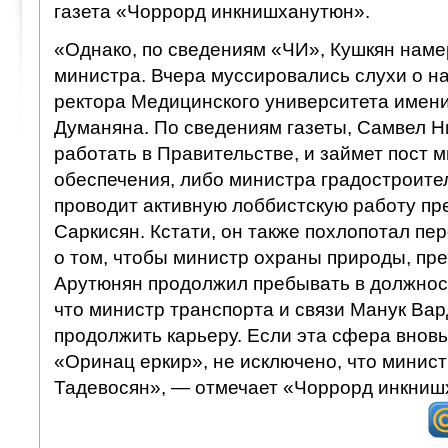
газета «Чоррорд инкнишханутюн».
«Однако, по сведениям «ЧИ», Кушкян наме
министра. Вчера муссировались слухи о на
ректора Медицинского университета имен
Думаняна. По сведениям газеты, Самвел Н
работать в Правительстве, и займет пост 
обеспечения, либо министра градостроител
проводит активную лоббистскую работу пр
Саркисян. Кстати, он также похлопотал п
о том, чтобы министр охраны природы, пр
Арутюнян продолжил пребывать в должност
что министр транспорта и связи Манук Ва
продолжить карьеру. Если эта сфера вновь
«Оринац еркир», не исключено, что минис
Тадевосян», — отмечает «Чоррорд инкниш