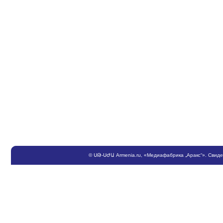
©
ՍԹ
-
ՍԺԱ
Armenia.ru
, «Медиафабрика „Аракс“». Свид