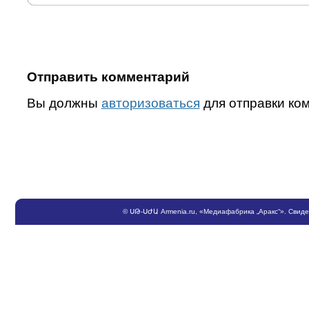
Отправить комментарий
Вы должны
авторизоваться
для отправки ко
©
ՍԹ
-
ՍԺԱ
Armenia.ru
, «Медиафабрика „Аракс“». Свид