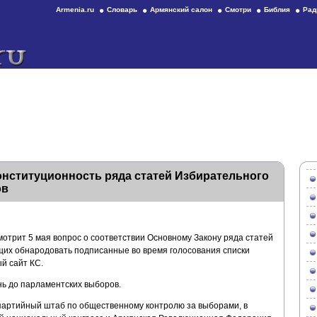
Armenia.ru
Словарь
Армянский салон
Смотри
Библия
Рад
нституционность ряда статей Избирательного
ов
отрит 5 мая вопрос о соответствии Основному Закону ряда статей
их обнародовать подписанные во время голосования списки
й сайт КС.
нь до парламентских выборов.
партийный штаб по общественному контролю за выборами, в