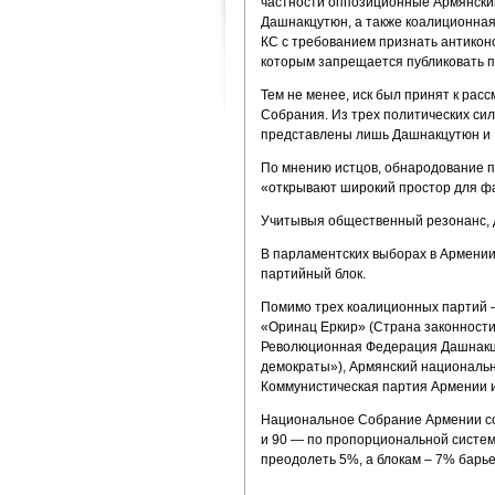
частности оппозиционные Армянски
Дашнакцутюн, а также коалиционна
КС с требованием признать антикон
которым запрещается публиковать п
Тем не менее, иск был принят к ра
Собрания. Из трех политических си
представлены лишь Дашнакцутюн и
По мнению истцов, обнародование п
«открывают широкий простор для ф
Учитывыя общественный резонанс, д
В парламентских выборах в Армении,
партийный блок.
Помимо трех коалиционных партий 
«Оринац Еркир» (Страна законности
Революционная Федерация Дашнакцу
демократы»), Армянский национальн
Коммунистическая партия Армении 
Национальное Собрание Армении сос
и 90 — по пропорциональной систе
преодолеть 5%, а блокам – 7% барье