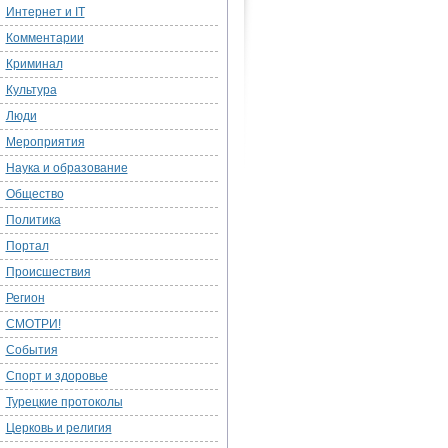
Интернет и IT
Комментарии
Криминал
Культура
Люди
Мероприятия
Наука и образование
Общество
Политика
Портал
Происшествия
Регион
СМОТРИ!
События
Спорт и здоровье
Турецкие протоколы
Церковь и религия