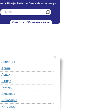
ио
Шрифт Anahit
Genocide.ru
Форум
О нас
Обратная связь
Аналитика
Армия
Арцах
В мире
Геноцид
Диаспора
Инновации
Интервью