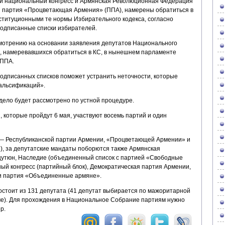
й национальный конгресс и Армянская Революционная Федерация
я партия «Процветающая Армения» (ППА), намерены обратиться в
ституционными те нормы Избирательного кодекса, согласно
одписанные списки избирателей.
ссмотрению на основании заявления депутатов Национального
л, намеревавшихся обратиться в КС, в нынешнем парламенте
 ППА.
одписанных списков поможет устранить неточности, которые
альсификаций».
ело будет рассмотрено по устной процедуре.
 которые пройдут 6 мая, участвуют восемь партий и один
— Республиканской партии Армении, «Процветающей Армении» и
), за депутатские мандаты поборются также Армянская
тюн, Наследие (объединенный список с партией «Свободные
ый конгресс (партийный блок), Демократическая партия Армении,
и партия «Объединенные армяне».
тоит из 131 депутата (41 депутат выбирается по мажоритарной
ме). Для прохождения в Национальное Собрание партиям нужно
р.