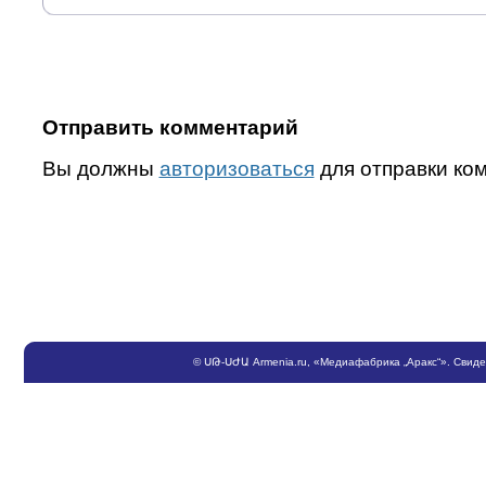
Отправить комментарий
Вы должны
авторизоваться
для отправки ко
©
ՍԹ
-
ՍԺԱ
Armenia.ru
, «Медиафабрика „Аракс“». Свид