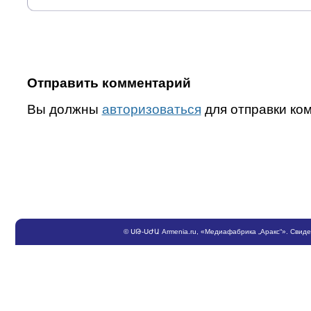
Отправить комментарий
Вы должны
авторизоваться
для отправки ко
©
ՍԹ
-
ՍԺԱ
Armenia.ru
, «Медиафабрика „Аракс“». Свид