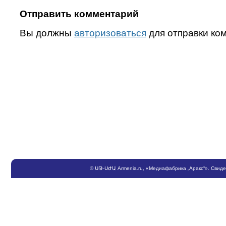
Отправить комментарий
Вы должны
авторизоваться
для отправки ко
©
ՍԹ
-
ՍԺԱ
Armenia.ru
, «Медиафабрика „Аракс“». Свид