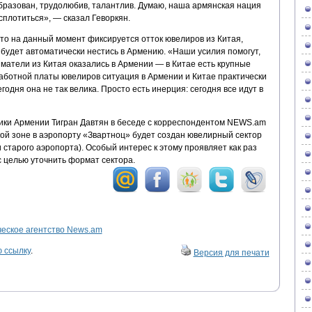
образован, трудолюбив, талантлив. Думаю, наша армянская нация
 сплотиться», — сказал Геворкян.
то на данный момент фиксируется отток ювелиров из Китая,
е будет автоматически нестись в Армению. «Наши усилия помогут,
матели из Китая оказались в Армении — в Китае есть крупные
аботной платы ювелиров ситуация в Армении и Китае практически
годня она не так велика. Просто есть инерция: сегодня все идут в
ики Армении Тигран Давтян в беседе с корреспондентом NEWS.am
кой зоне в аэропорту «Звартноц» будет создан ювелирный сектор
 старого аэропорта). Особый интерес к этому проявляет как раз
с целью уточнить формат сектора.
ское агентство News.am
 ссылку
.
Версия для печати