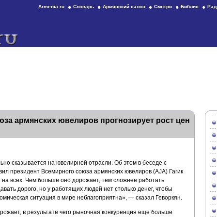
Armenia.ru
Словарь
Армянский салон
Смотри
Библия
Рад
юза армянских ювелиров прогнозирует рост цен
но сказывается на ювелирной отрасли. Об этом в беседе с
л президент Всемирного союза армянских ювелиров (AJA) Гагик
 на всех. Чем больше оно дорожает, тем сложнее работать
авать дорого, но у работящих людей нет столько денег, чтобы
номическая ситуация в мире неблагоприятна», — сказал Геворкян.
орожает, в результате чего рыночная конкуренция еще больше