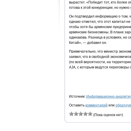
вырастет. «Победит тот, кто более 
готова к этой конкуренции, но нужно
Он подтвердил информацию о том, ч
однако отметил, что этот капитал н
чтобы хотя бы армянские предприни
армянские бизнесмены. В плане зар
одинакова. Разница в условиях, но се
Китай», — добавил он.
Примечательно, что министр эконом
заявил, что в свободной экономичес
(по всей вероятности, на территории
AJA, с которым ведутся переговоры 
Источник:
Информационно-аналитиче
Оставить
комментарий
или
обратную
(Пока оценок нет)