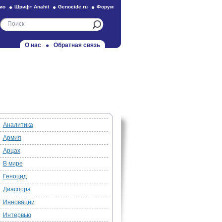
ио
Шрифт Anahit
Genocide.ru
Форум
О нас
Обратная связь
Аналитика
Армия
Арцах
В мире
Геноцид
Диаспора
Инновации
Интервью