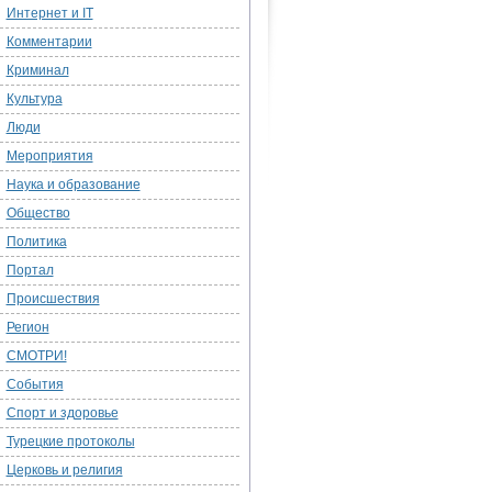
Интернет и IT
Комментарии
Криминал
Культура
Люди
Мероприятия
Наука и образование
Общество
Политика
Портал
Происшествия
Регион
СМОТРИ!
События
Спорт и здоровье
Турецкие протоколы
Церковь и религия