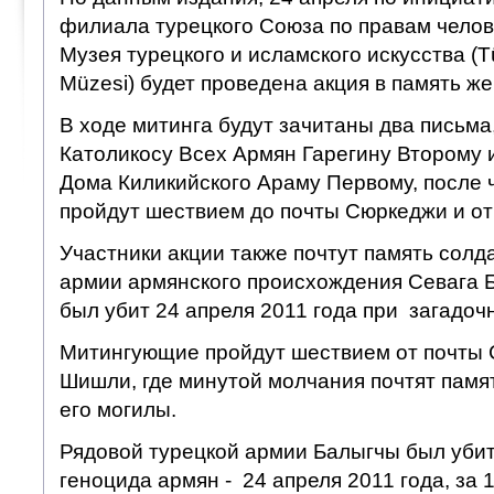
филиала турецкого Союза по правам челов
Музея турецкого и исламского искусства (Tür
Müzesi) будет проведена акция в память же
В ходе митинга будут зачитаны два письм
Католикосу Всех Армян Гарегину Второму 
Дома Киликийского Араму Первому, после ч
пройдут шествием до почты Сюркеджи и от
Участники акции также почтут память солд
армии армянского происхождения Севага 
был убит 24 апреля 2011 года при загадоч
Митингующие пройдут шествием от почты 
Шишли, где минутой молчания почтят памят
его могилы.
Рядовой турецкой армии Балыгчы был убит
геноцида армян - 24 апреля 2011 года, за 