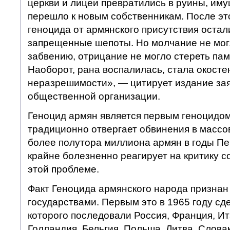
церкви и лицеи превратились в руины, им
перешло к новым собственникам. После эт
геноцида от армянского присутствия остал
запрещенные шепоты. Но молчание не мог
забвению, отрицание не могло стереть па
Наоборот, рана воспалилась, стала окост
неразрешимости», — цитирует издание за
общественной организации.
Геноцид армян является первым геноцидом
традиционно отвергает обвинения в массо
более полутора миллиона армян в годы П
крайне болезненно реагирует на критику с
этой проблеме.
Факт Геноцида армянского народа признан
государствами. Первым это в 1965 году сд
которого последовали Россия, Франция, Ит
Голландия, Бельгия, Польша, Литва, Слова