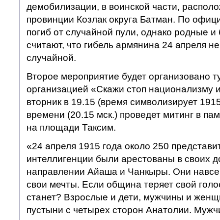
демобилизации, в воинской части, распол
провинции Козлак округа Батман. По офиц
погиб от случайной пули, однако родные и
считают, что гибель армянина 24 апреля н
случайной.
Второе мероприятие будет организовано 
организацией «Скажи стоп национализму и
вторник в 19.15 (время символизирует 1915
времени (20.15 мск.) проведет митинг в па
на площади Таксим.
«24 апреля 1915 года около 250 представи
интеллигенции были арестованы в своих д
направлении Айаша и Чанкыры. Они навсег
свои мечты. Если община теряет свой голос
станет? Взрослые и дети, мужчины и жен
пустыни с четырех сторон Анатолии. Мужч