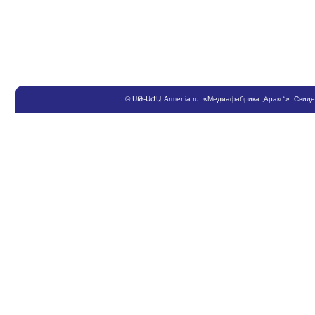
©
ՍԹ
-
ՍԺԱ
Armenia.ru
, «Медиафабрика „Аракс“». Свид