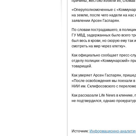
причины, жестоко избили их, сломав
«Оперуполномоченные с «Коммунарки»
на землю, после чего надели на нас
заявлении Арсен Гаспарян.
По словам пострадавшего, в полици
ГУ МВД, задержанных было всего тро
был весь в крови, но скорую ему так 
смотреть на мир через клетку».
Как официально сообщает пресс-слу
отделу полиции «Коммунарский» при
товарищей.
Как уверяет Арсен Гаспарян, прише
«После освобождения мы поехали в 
НИИ им. Склифосовского с переломом
Как рассказали Life News в клинике
не подтвердился, однако прокуратур
Источник:
Информационно-аналитиче