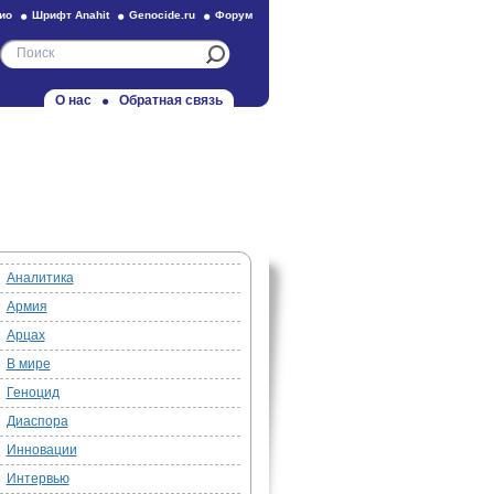
ио
Шрифт Anahit
Genocide.ru
Форум
О нас
Обратная связь
Аналитика
Армия
Арцах
В мире
Геноцид
Диаспора
Инновации
Интервью