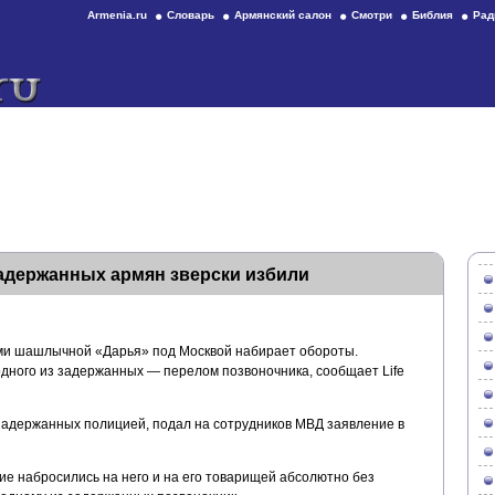
Armenia.ru
Словарь
Армянский салон
Смотри
Библия
Рад
адержанных армян зверски избили
ми шашлычной «Дарья» под Москвой набирает обороты.
одного из задержанных — перелом позвоночника, сообщает Life
 задержанных полицией, подал на сотрудников МВД заявление в
ие набросились на него и на его товарищей абсолютно без