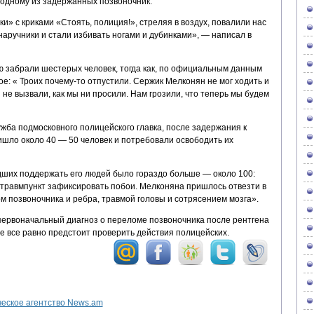
 одному из задержанных позвоночник.
 с криками «Стоять, полиция!», стреляя в воздух, повалили нас
 наручники и стали избивать ногами и дубинками», — написал в
ю забрали шестерых человек, тогда как, по официальным данным
е: « Троих почему-то отпустили. Сержик Мелконян не мог ходить и
и не вызвали, как мы ни просили. Нам грозили, что теперь мы будем
жба подмосковного полицейского главка, после задержания к
шло около 40 — 50 человек и потребовали освободить их
дших поддержать его людей было гораздо больше — около 100:
травмпункт зафиксировать побои. Мелконяна пришлось отвезти в
 позвоночника и ребра, травмой головы и сотрясением мозга».
, первоначальный диагноз о переломе позвоночника после рентгена
е все равно предстоит проверить действия полицейских.
ское агентство News.am