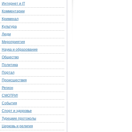
Интернет и IT
Комментарии
Криминал
Культура
Люди
Мероприятия
Наука и образование
Общество
Политика
Портал
Происшествия
Регион
СМОТРИ!
События
Спорт и здоровье
Турецкие протоколы
Церковь и религия