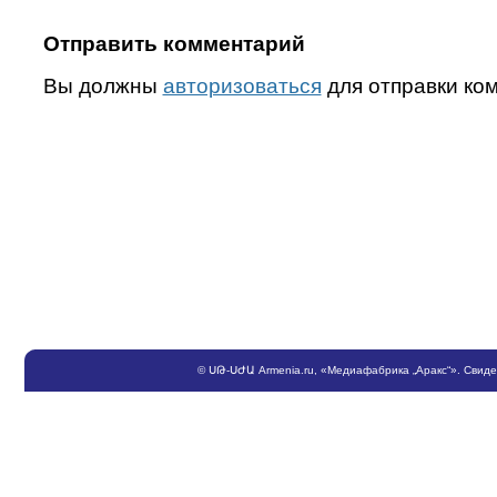
Отправить комментарий
Вы должны
авторизоваться
для отправки ко
©
ՍԹ
-
ՍԺԱ
Armenia.ru
, «Медиафабрика „Аракс“». Свид