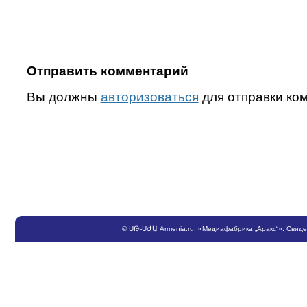
Отправить комментарий
Вы должны
авторизоваться
для отправки ко
©
ՍԹ
-
ՍԺԱ
Armenia.ru
, «Медиафабрика „Аракс“». Свид