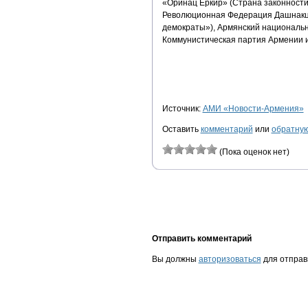
«Оринац Еркир» (Страна законности
Революционная Федерация Дашнакцу
демократы»), Армянский национальн
Коммунистическая партия Армении 
Источник:
АМИ «Новости-Армения»
Оставить
комментарий
или
обратную
(Пока оценок нет)
Отправить комментарий
Вы должны
авторизоваться
для отправ