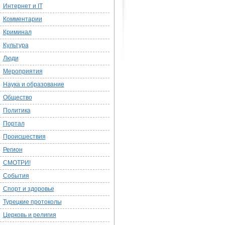
Интернет и IT
Комментарии
Криминал
Культура
Люди
Мероприятия
Наука и образование
Общество
Политика
Портал
Происшествия
Регион
СМОТРИ!
События
Спорт и здоровье
Турецкие протоколы
Церковь и религия