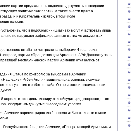
лении партии предлагалось подписать документы о создании
ствующих политических партий, а также внести пункт о
 раздачи избирательных взяток, в том числе
чения голосов.
установить, что в подобных инициативах могут участвовать лишь
ачально не нарушают зафиксированные в этих же документах
ественного штаба по контролю за выборами 4-го апреля
 конгресс, партия «Процветающая Армения», АРФ Дашнакцутюн и
правящей Республиканской партии Армении отказались от
седания штаба по контролю за выборами в Армении
«Наследие» Рубен Акопян выдвинул ряд условий, в случае
ется от участия в работе штаба. Он не исключил возможности
ндумом.
8 апреля, в этот день планируется обсудить ряд вопросов, в том
вновь обсудить выдвинутые "Наследием" условия.
ия Армении зарегистрировала 1 апреля избирательные списки
блока.
— Республиканской партии Армении, «Процветающей Армении» и