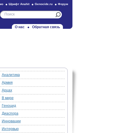
ио
Шрифт Anahit
Genocide.ru
Форум
О нас
Обратная связь
Аналитика
Армия
Арцах
В мире
Геноцид
Диаспора
Инновации
Интервью