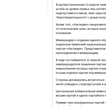
В распространенном 13 апреля заяв
штаба на уровне первых лиц соответ
недопустимости явной, либо скрытой
“благотворительности” с целью полу
Кроме того, «Наследие» предложило 
те политические силы, которые изн
положения.
Меморандум о создании единого общ
подписали Армянский национальный
партия «Наследие». Представители 
присоединения к меморандуму.
В ходе состоявшегося 11 апреля за
зампредседателя правления партии 
невыполнения которых партия откаж
отзыва подписи партии под мемора
Стороны договорились встретиться 1
числе утвердить структуру штаба и 
Центральная избирательная комисс
восьми партий и одного партийного 
Помимо трех коалиционных партий 