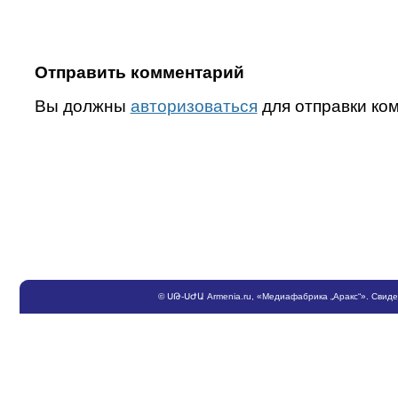
Отправить комментарий
Вы должны
авторизоваться
для отправки ко
©
ՍԹ
-
ՍԺԱ
Armenia.ru
, «Медиафабрика „Аракс“». Свид