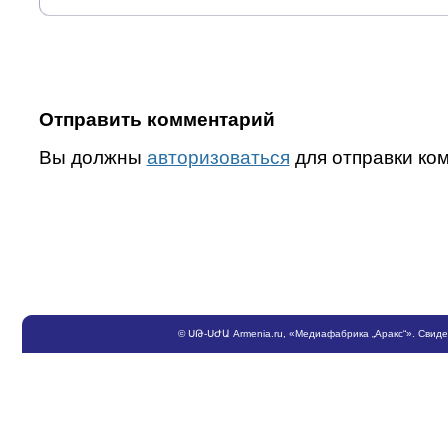
Отправить комментарий
Вы должны
авторизоваться
для отправки ко
©
ՍԹ
-
ՍԺԱ
Armenia.ru
, «Медиафабрика „Аракс“». Свид