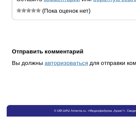
(Пока оценок нет)
Отправить комментарий
Вы должны
авторизоваться
для отправки ко
©
ՍԹ
-
ՍԺԱ
Armenia.ru
, «Медиафабрика „Аракс“». Свид