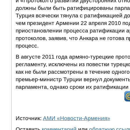
и «Протокол о развитии двусторонних отн
должны были быть ратифицированы парлам
Турция всячески тянула с ратификацией до
чем президент Армении 22 апреля 2010 под
приостановлении процесса ратификации а
протоколов, заявив, что Анкара не готова
процесс.
В августе 2011 года армяно-турецкие прот
регламенту, исключены из повестки турецк
как не были рассмотрены в течение одного
премьер-министр Турции вернул документы
парламента, однако сроки их ратификации
Источник:
АМИ «Новости-Армения»
Оставить
комментарий
или
обратную ссыл