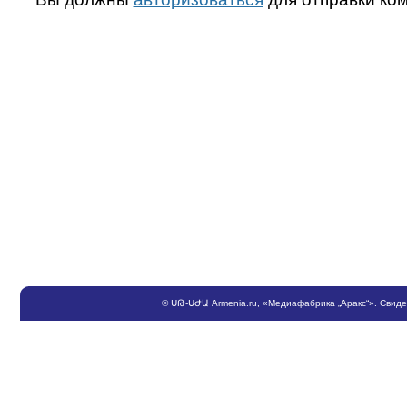
©
ՍԹ
-
ՍԺԱ
Armenia.ru
, «Медиафабрика „Аракс“». Свид