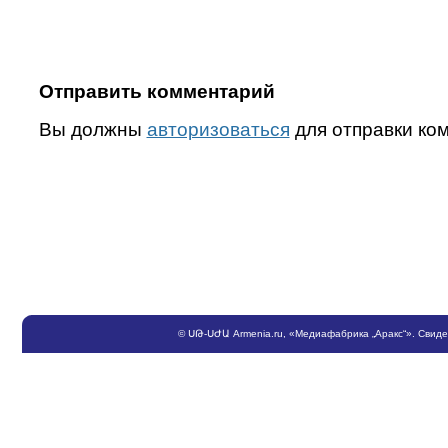
Отправить комментарий
Вы должны
авторизоваться
для отправки ко
©
ՍԹ
-
ՍԺԱ
Armenia.ru
, «Медиафабрика „Аракс“». Свид