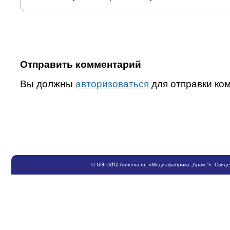
Отправить комментарий
Вы должны
авторизоваться
для отправки ко
©
ՍԹ
-
ՍԺԱ
Armenia.ru
, «Медиафабрика „Аракс“». Свид