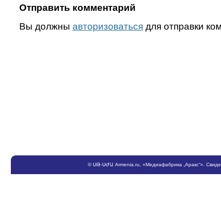
Отправить комментарий
Вы должны
авторизоваться
для отправки ко
©
ՍԹ
-
ՍԺԱ
Armenia.ru
, «Медиафабрика „Аракс“». Свид