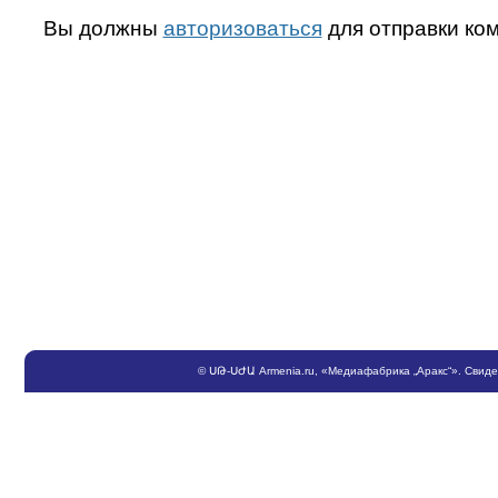
Вы должны
авторизоваться
для отправки ко
©
ՍԹ
-
ՍԺԱ
Armenia.ru
, «Медиафабрика „Аракс“». Свид