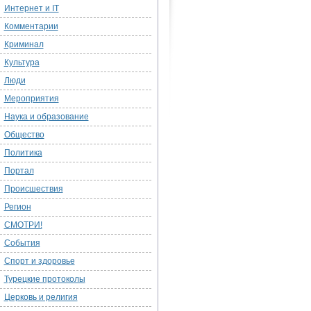
Интернет и IT
Комментарии
Криминал
Культура
Люди
Мероприятия
Наука и образование
Общество
Политика
Портал
Происшествия
Регион
СМОТРИ!
События
Спорт и здоровье
Турецкие протоколы
Церковь и религия