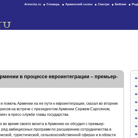
Armenia.ru
Словарь
Армянский салон
Смотри
Библия
Рад
рмении в процессе евроинтеграции – премьер-
и помочь Армении на ее пути к евроинтеграции, сказал во вторник
рисов на встрече с президентом Армении Сержем Саргсяном,
ия» в пресс-службе главы государства.
о во время своего визита в Армению он обсудил с премьер-
 ряд амбициозных программ по расширению сотрудничества в
ческой, туристической, сельскохозяйственной сферах и в области