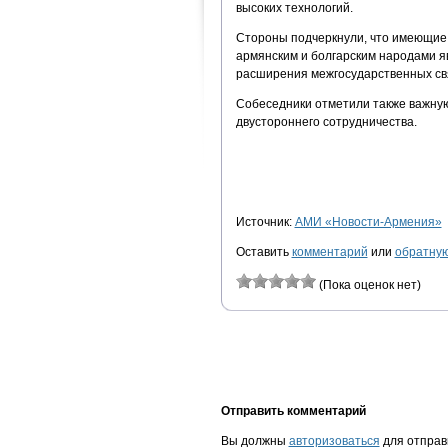
высоких технологий.
Стороны подчеркнули, что имеющие 
армянским и болгарским народами я
расширения межгосударственных св
Собеседники отметили также важную
двустороннего сотрудничества.
Источник:
АМИ «Новости-Армения»
Оставить
комментарий
или
обратную
(Пока оценок нет)
Отправить комментарий
Вы должны
авторизоваться
для отправ