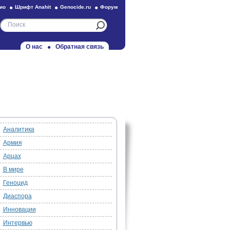
ио
Шрифт Anahit
Genocide.ru
Форум
О нас
Обратная связь
Аналитика
Армия
Арцах
В мире
Геноцид
Диаспора
Инновации
Интервью