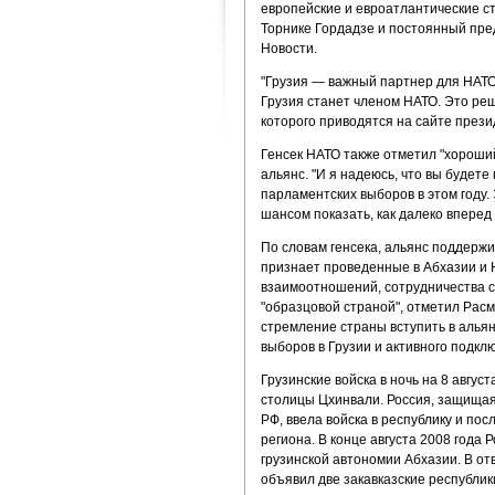
европейские и евроатлантические с
Торнике Гордадзе и постоянный пре
Новости.
"Грузия — важный партнер для НАТО…
Грузия станет членом НАТО. Это реш
которого приводятся на сайте прези
Генсек НАТО также отметил "хороший
альянс. "И я надеюсь, что вы будет
парламентских выборов в этом году.
шансом показать, как далеко вперед
По словам генсека, альянс поддержи
признает проведенные в Абхазии и 
взаимоотношений, сотрудничества с
"образцовой страной", отметил Рас
стремление страны вступить в алья
выборов в Грузии и активного подк
Грузинские войска в ночь на 8 авгу
столицы Цхинвали. Россия, защищая
РФ, ввела войска в республику и по
региона. В конце августа 2008 года
грузинской автономии Абхазии. В о
объявил две закавказские республи