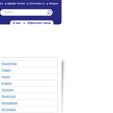
ио
Шрифт Anahit
Genocide.ru
Форум
О нас
Обратная связь
Аналитика
Армия
Арцах
В мире
Геноцид
Диаспора
Инновации
Интервью