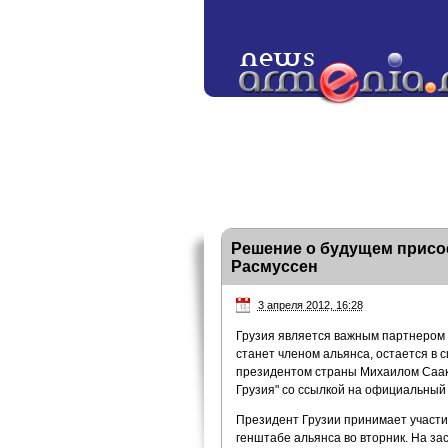
Решение о будущем присое
Расмуссен
3 апреля 2012, 16:28
Грузия является важным партнером д
станет членом альянса, остается в с
президентом страны Михаилом Саака
Грузия" со ссылкой на официальный 
Президент Грузии принимает участие
генштабе альянса во вторник. На за