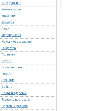
Интернет и IT
Комментарии
Криминал
Культура
Люди
Мероприятия
Наука и образование
Общество
Политика
Портал
Происшествия
Регион
СМОТРИ!
События
Спорт и здоровье
Турецкие протоколы
Церковь и религия