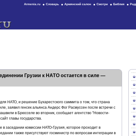
Armenia.ru
Словарь
Армянский салон
Смотри
Библия
Рад
динении Грузии к НАТО остается в силе —
ля НАТО, и решение Бухарестского саммита о том, что страна
иле, заявил генсек альянса Андерс Фог Расмуссен после встречи с
швили в Брюсселе во вторник, сообщает агентство "Новости-
сайт главы государства.
 в заседании комиссии НАТО-Грузия, которое проходит в
седании также присутствуют госминистр по вопросам интеграции в