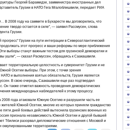
труктуры Георгий Барамидзе, замминистра иностранных дел
дставитель Грузии в НАТО Гега Мгалоблишвили, передает РИА
 В 2008 году на саммите в Бухаресте мы договорились, что
ение твердо остается в силе", — заявил Рассмусен, слова
дента Грузии.
 прогресс" Грузии на пути интеграции в Североатлантический
е продолжать этот прогресс и ваши реформы по мере приближения
 Эти выборы станут важным тестом для грузинской демократии и
 вы ушли", — сказал Расмуссен, обращаясь к Саакашвили.
вает территориальную целостность и суверенитет Грузии и не
Южной Осетии выборы. При этом, с точки зрения
 НАТО и выполнения взятых обязательств, Грузия является
муссен. В свою очередь, Саакашвили еще раз подтвердил
нс. Он также отметил важность проведения демократических
лючения международных наблюдателей к этому процессу.
ста 2008 года атаковали Южную Осетию и разрушили часть ее
 жителей Южной Осетии, многие из которых приняли гражданство
сле пяти дней боевых действий вытеснила грузинских военных из
 Россия признала независимость Южной Осетии и другой бывшей
твет Тбилиси разорвал дипломатические отношения с Москвой и
ки оккупированными территориями.