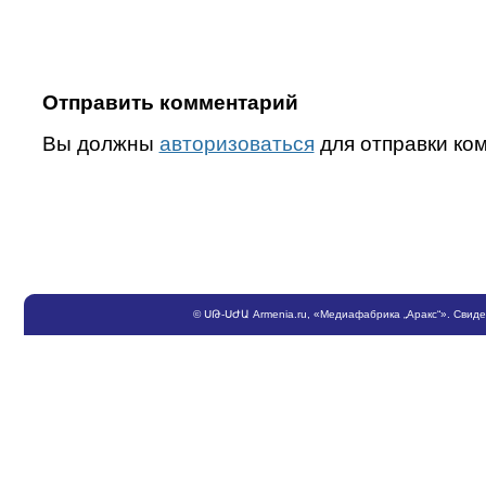
Отправить комментарий
Вы должны
авторизоваться
для отправки ко
©
ՍԹ
-
ՍԺԱ
Armenia.ru
, «Медиафабрика „Аракс“». Свид