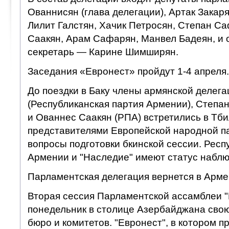
Ованнисян (глава делегации), Артак Закаря
Лилит Галстян, Хачик Петросян, Степан С
Саакян, Арам Сафарян, Манвел Бадеян, и 
секретарь — Карине Шимширян.
Заседания «Евронест» пройдут 1-4 апреля.
До поездки в Баку члены армянской делега
(Республиканская партия Армении), Степа
и Ованнес Саакян (РПА) встретились в Тби
представителями Европейской народной па
вопросы подготовки бкинской сессии. Респ
Армении и "Наследие" имеют статус набл
Парламентская делегация вернется в Арме
Вторая сессия Парламентской ассамблеи "
понедельник в столице Азербайджана свою
бюро и комитетов. "Евронест", в котором 