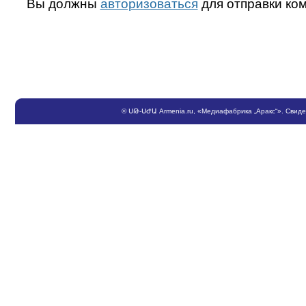
Вы должны
авторизоваться
для отправки ко
©
ՍԹ
-
ՍԺԱ
Armenia.ru
, «Медиафабрика „Аракс“». Свид