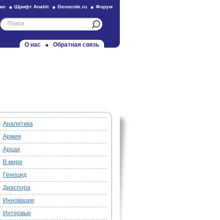
ио
Шрифт Anahit
Genocide.ru
Форум
О нас
Обратная связь
Аналитика
Армия
Арцах
В мире
Геноцид
Диаспора
Инновации
Интервью