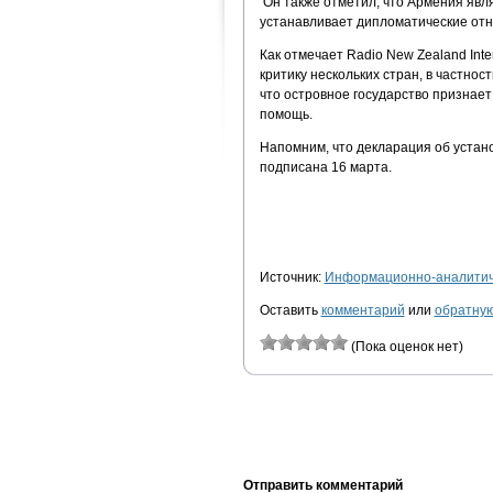
Он также отметил, что Армения явля
устанавливает дипломатические от
Как отмечает Radio New Zealand Int
критику нескольких стран, в частнос
что островное государство признае
помощь.
Напомним, что декларация об уста
подписана 16 марта.
Источник:
Информационно-аналитиче
Оставить
комментарий
или
обратную
(Пока оценок нет)
Отправить комментарий