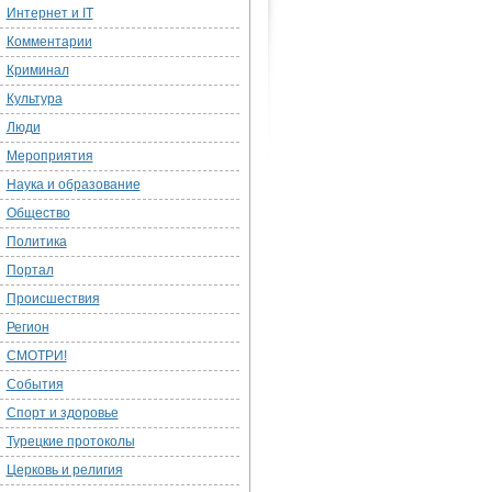
Интернет и IT
Комментарии
Криминал
Культура
Люди
Мероприятия
Наука и образование
Общество
Политика
Портал
Происшествия
Регион
СМОТРИ!
События
Спорт и здоровье
Турецкие протоколы
Церковь и религия