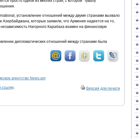
ется просто одной из многих стран, с которой Тувалу
ношения.
ernational, установление отношений между двумя странами вызвало
ти Азербайджана, которые заявили, что Армения надеется на то,
т независимость Нагорного Карабаха взамен на финансовую
новлении дипломатических отношений между странами была
ское агентство News.am
 ссылку
.
Версия для печати