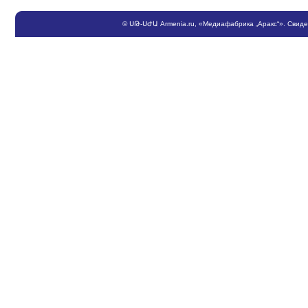
©
ՍԹ
-
ՍԺԱ
Armenia.ru
, «Медиафабрика „Аракс“». Свид