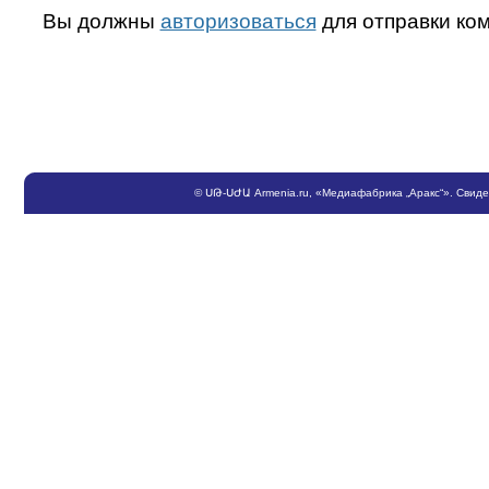
Вы должны
авторизоваться
для отправки ко
©
ՍԹ
-
ՍԺԱ
Armenia.ru
, «Медиафабрика „Аракс“». Свид