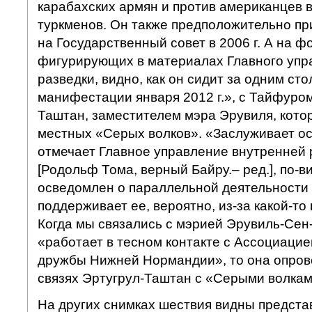
карабахских армян и против американцев в
туркменов. Он также предположительно пр
на Государственный совет в 2006 г. А на ф
фигурирующих в материалах Главного упр
разведки, видно, как он сидит за одним ст
манифестации января 2012 г.», с Тайфуро
Таштан, заместителем мэра Эрувиля, котор
местных «Серых волков». «Заслуживает ос
отмечает Главное управление внутренней р
[Родольф Тома, верный Байру.– ред.], по-
осведомлен о параллельной деятельности 
поддерживает ее, вероятно, из-за какой-то
Когда мы связались с мэрией Эрувиль-Сен-
«работает в тесном контакте с Ассоциаци
дружбы Нижней Нормандии», то она опрове
связях Эртугрул-Таштан с «Серыми волкам
На других снимках шествия видны предст