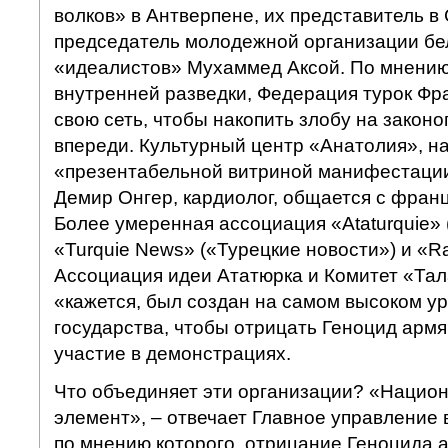
волков» в Антверпене, их представитель в 
председатель молодежной организации бе
«идеалистов» Мухаммед Аксой. По мнению
внутренней разведки, Федерация турок Фр
свою сеть, чтобы накопить злобу на законоп
впереди. Культурный центр «Анатолия», н
«презентабельной витриной манифестации
Демир Онгер, кардиолог, общается с франц
Более умеренная ассоциация «Ataturquie» 
«Turquie News» («Турецкие новости») и «R
Ассоциация идеи Ататюрка и Комитет «Тал
«кажется, был создан на самом высоком ур
государства, чтобы отрицать Геноцид армя
участие в демонстрациях.
Что объединяет эти организации? «Нацио
элемент», – отвечает Главное управление 
по мнению которого, отрицание Геноцида а