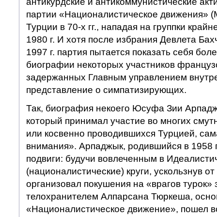
антикурдские и антикоммунистические акт
партии «Националистическое движения» (
Турции в 70-х гг., нападая на группки край
1980 г. И хотя после избрания Девлета Бах
1997 г. партия пытается показать себя бол
биографии некоторых участников француз
задержанных Главным управлением внутре
представление о симпатизирующих.
Так, биография некоего Юсуфа Зии Арпадж
который принимал участие во многих смут
или косвенно проводившихся Турцией, сам
внимания». Арпаджык, родившийся в 1958 г
подвиги: будучи вовлеченным в Идеалисти
(националистические) круги, ускользнув от
организовал покушения на «врагов турок» 
телохранителем Алпарсана Тюркеша, осно
«Националистическое движение», пошел в