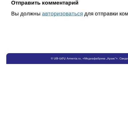
Отправить комментарий
Вы должны
авторизоваться
для отправки ко
©
ՍԹ
-
ՍԺԱ
Armenia.ru
, «Медиафабрика „Аракс“». Свид