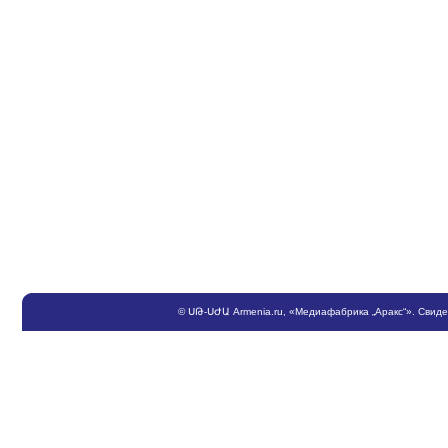
©
ՍԹ
-
ՍԺԱ
Armenia.ru
, «Медиафабрика „Аракс“». Свид