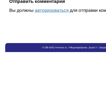
Отправить комментарий
Вы должны
авторизоваться
для отправки ко
©
ՍԹ
-
ՍԺԱ
Armenia.ru
, «Медиафабрика „Аракс“». Свид