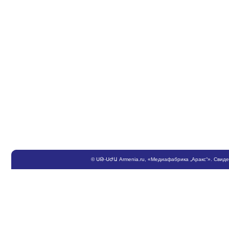
©
ՍԹ
-
ՍԺԱ
Armenia.ru
, «Медиафабрика „Аракс“». Свид