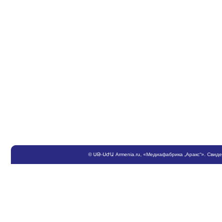
©
ՍԹ
-
ՍԺԱ
Armenia.ru
, «Медиафабрика „Аракс“». Свид