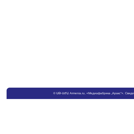
©
ՍԹ
-
ՍԺԱ
Armenia.ru
, «Медиафабрика „Аракс“». Свид