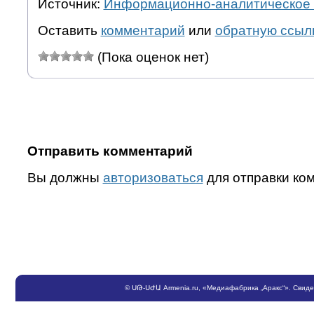
Источник:
Информационно-аналитическое 
Оставить
комментарий
или
обратную ссыл
(Пока оценок нет)
Отправить комментарий
Вы должны
авторизоваться
для отправки ко
©
ՍԹ
-
ՍԺԱ
Armenia.ru
, «Медиафабрика „Аракс“». Свид