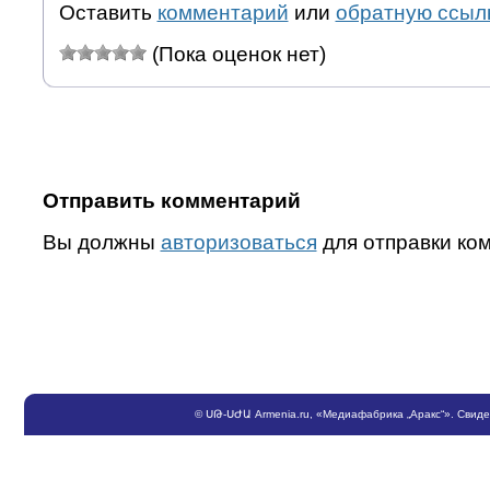
Оставить
комментарий
или
обратную ссыл
(Пока оценок нет)
Отправить комментарий
Вы должны
авторизоваться
для отправки ко
©
ՍԹ
-
ՍԺԱ
Armenia.ru
, «Медиафабрика „Аракс“». Свид